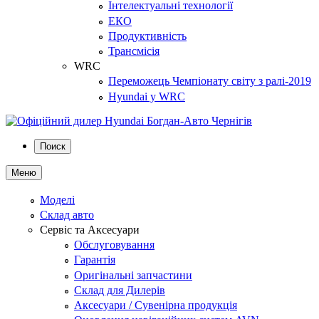
Інтелектуальні технології
ЕКО
Продуктивність
Трансмісія
WRC
Переможець Чемпіонату світу з ралі-2019
Hyundai у WRC
Поиск
Меню
Моделі
Склад авто
Сервіс та Аксесуари
Обслуговування
Гарантія
Оригінальні запчастини
Склад для Дилерів
Аксесуари / Сувенірна продукція