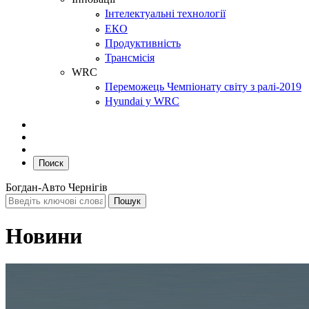
Інтелектуальні технології
ЕКО
Продуктивність
Трансмісія
WRC
Переможець Чемпіонату світу з ралі-2019
Hyundai у WRC
Поиск
Богдан-Авто Чернігів
Новини