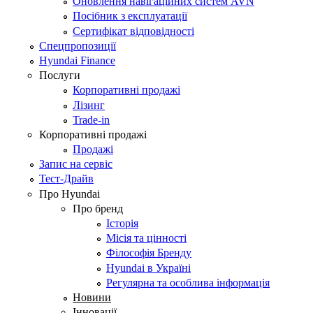
Оновлення навігаційних систем AVN
Посібник з експлуатації
Сертифікат відповідності
Спецпропозиції
Hyundai Finance
Послуги
Корпоративні продажі
Лізинг
Trade-in
Корпоративні продажі
Продажі
Запис на сервіс
Тест-Драйв
Про Hyundai
Про бренд
Історія
Місія та цінності
Філософія Бренду
Hyundai в Україні
Регулярна та особлива інформація
Новини
Інновації