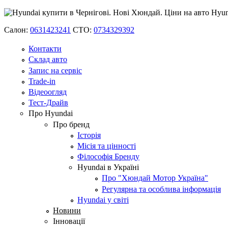
Салон:
0631423241
СТО:
0734329392
Контакти
Склад авто
Запис на сервіс
Trade-in
Відеоогляд
Тест-Драйв
Про Hyundai
Про бренд
Історія
Місія та цінності
Філософія Бренду
Hyundai в Україні
Про "Хюндай Мотор Україна"
Регулярна та особлива інформація
Hyundai у світі
Новини
Інновації