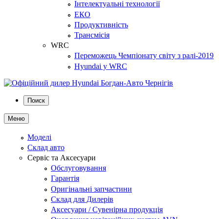
Інтелектуальні технології
ЕКО
Продуктивність
Трансмісія
WRC
Переможець Чемпіонату світу з ралі-2019
Hyundai у WRC
Поиск
Меню
Моделі
Склад авто
Сервіс та Аксесуари
Обслуговування
Гарантія
Оригінальні запчастини
Склад для Дилерів
Аксесуари / Сувенірна продукція