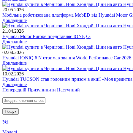
20.05.2026
Мобільна роботизована платформа MobED від Hyundai Motor Gr
Докладніше
21.04.2026
Hyundai Motor Europe представляє IONIQ 3
Докладніше
02.04.2026
Hyundai IONIQ 6 N отримав звання World Performance Car 2026
Докладніше
10.02.2026
Hyundai TUCSON став головним призом в акції «Моя кредитка
Докладніше
Попередній
Призупинити
Наступний
Введіть ключові слова для пошуку
Усі
Моделі