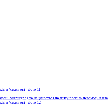
фоні Nürburgring та націлюється на п’яту поспіль перемогу в кл