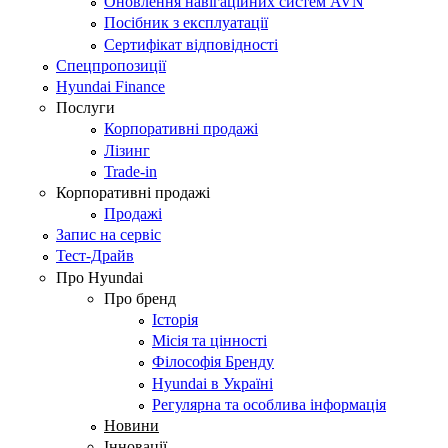
Оновлення навігаційних систем AVN
Посібник з експлуатації
Сертифікат відповідності
Спецпропозиції
Hyundai Finance
Послуги
Корпоративні продажі
Лізинг
Trade-in
Корпоративні продажі
Продажі
Запис на сервіс
Тест-Драйв
Про Hyundai
Про бренд
Історія
Місія та цінності
Філософія Бренду
Hyundai в Україні
Регулярна та особлива інформація
Новини
Інновації