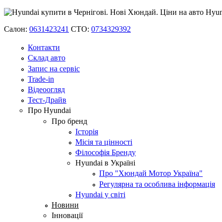
Салон:
0631423241
СТО:
0734329392
Контакти
Склад авто
Запис на сервіс
Trade-in
Відеоогляд
Тест-Драйв
Про Hyundai
Про бренд
Історія
Місія та цінності
Філософія Бренду
Hyundai в Україні
Про "Хюндай Мотор Україна"
Регулярна та особлива інформація
Hyundai у світі
Новини
Інновації