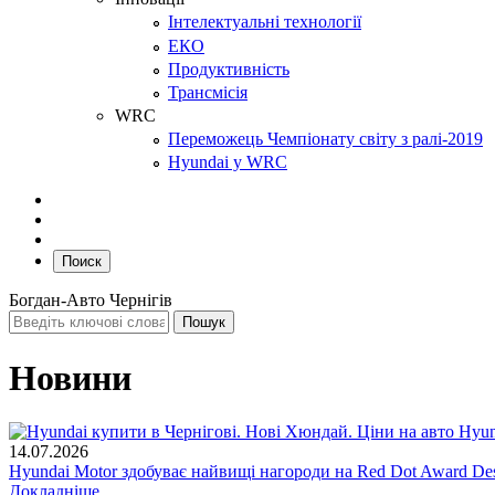
Інтелектуальні технології
ЕКО
Продуктивність
Трансмісія
WRC
Переможець Чемпіонату світу з ралі-2019
Hyundai у WRC
Поиск
Богдан-Авто Чернігів
Новини
14.07.2026
Hyundai Motor здобуває найвищі нагороди на Red Dot Award Des
Докладніше