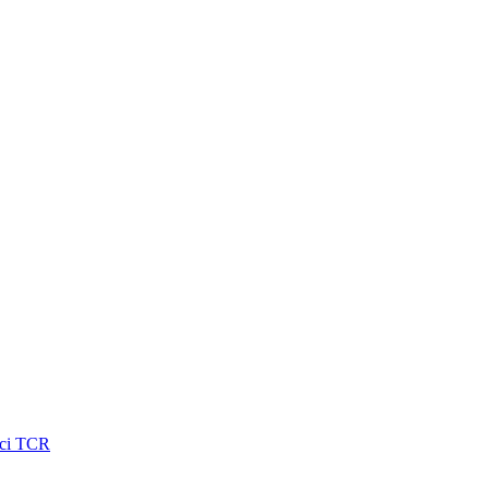
асі TCR