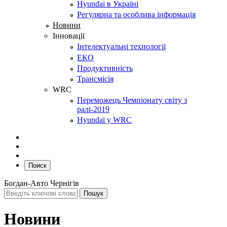
Hyundai в Україні
Регулярна та особлива інформація
Новини
Інновації
Інтелектуальні технології
ЕКО
Продуктивність
Трансмісія
WRC
Переможець Чемпіонату світу з
ралі-2019
Hyundai у WRC
Поиск
Богдан-Авто Чернігів
Новини