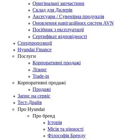
Оригінальні запчастини
Склад для Дилерів
Аксесуари / Сувенірна продукція
Оновлення навігаційних систем AVN
Посібник з експлуатації
Сертифікат відповідності
Спецпропозиції
Hyundai Finance
Послуги
Корпоративні продажі
Лізинг
Trade-in
Корпоративні продажі
Продажі
Запис на сервіс
Тест-Драйв
Про Hyundai
Про бренд
Історія
Місія та цінності
Філософія Бренду