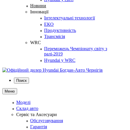
Новини
Інновації
Інтелектуальні технології
ЕКО
Продуктивність
Трансмісія
WRC
Переможець Чемпіонату світу з
ралі-2019
Hyundai у WRC
Поиск
Меню
Моделі
Склад авто
Сервіс та Аксесуари
Обслуговування
Гарантія