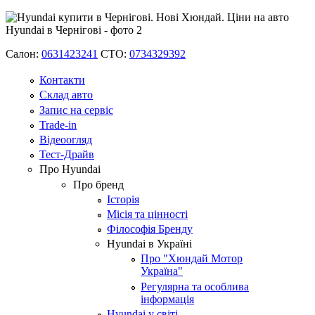
Салон:
0631423241
СТО:
0734329392
Контакти
Склад авто
Запис на сервіс
Trade-in
Відеоогляд
Тест-Драйв
Про Hyundai
Про бренд
Історія
Місія та цінності
Філософія Бренду
Hyundai в Україні
Про "Хюндай Мотор
Україна"
Регулярна та особлива
інформація
Hyundai у світі