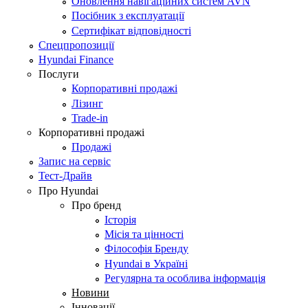
Оновлення навігаційних систем AVN
Посібник з експлуатації
Сертифікат відповідності
Спецпропозиції
Hyundai Finance
Послуги
Корпоративні продажі
Лізинг
Trade-in
Корпоративні продажі
Продажі
Запис на сервіс
Тест-Драйв
Про Hyundai
Про бренд
Історія
Місія та цінності
Філософія Бренду
Hyundai в Україні
Регулярна та особлива інформація
Новини
Інновації