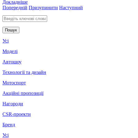
Докладніше
Попередній
Призупинити
Наступний
Введіть ключові слова для пошуку
Усі
Моделі
Автошоу
Технології та дизайн
Мотоспорт
Акційні пропозиції
Нагороди
CSR-проекти
Бренд
Усі