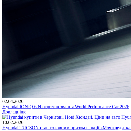
02.04.2026
Hyundai IONIQ 6 N отримав звання World Performance Car 2026
Докладніше
10.02.2026
Hyundai TUCSON став головним призом в акції «Моя кредитка