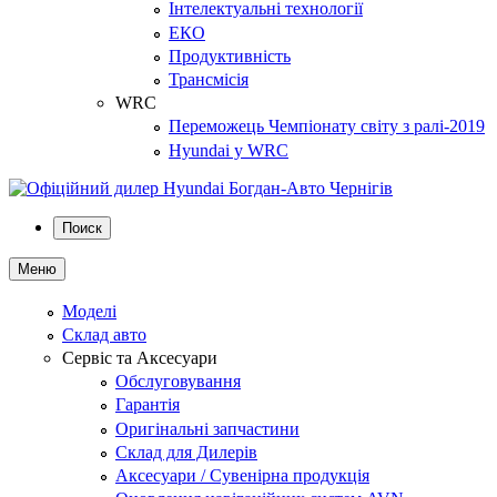
Інтелектуальні технології
ЕКО
Продуктивність
Трансмісія
WRC
Переможець Чемпіонату світу з ралі-2019
Hyundai у WRC
Поиск
Меню
Моделі
Склад авто
Сервіс та Аксесуари
Обслуговування
Гарантія
Оригінальні запчастини
Склад для Дилерів
Аксесуари / Сувенірна продукція