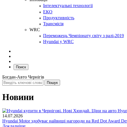
Інтелектуальні технології
ЕКО
Продуктивність
Трансмісія
WRC
Переможець Чемпіонату світу з ралі-2019
Hyundai у WRC
Поиск
Богдан-Авто Чернігів
Новини
14.07.2026
Hyundai Motor здобуває найвищі нагороди на Red Dot Award Des
Докладніше