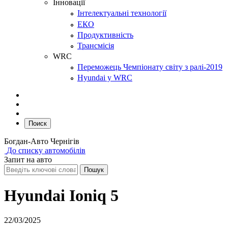
Інновації
Інтелектуальні технології
ЕКО
Продуктивність
Трансмісія
WRC
Переможець Чемпіонату світу з ралі-2019
Hyundai у WRC
Поиск
Богдан-Авто Чернігів
До списку автомобілів
Запит на авто
Hyundai Ioniq 5
22/03/2025