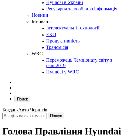
Hyundai в Україні
Регулярна та особлива інформація
Новини
Інновації
Інтелектуальні технології
ЕКО
Продуктивність
Трансмісія
WRC
Переможець Чемпіонату світу з
ралі-2019
Hyundai у WRC
Поиск
Богдан-Авто Чернігів
Голова Правління Hyundai