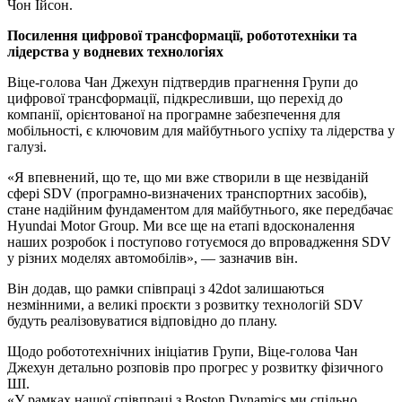
Чон Ійсон.
Посилення цифрової трансформації, робототехніки та
лідерства у водневих технологіях
Віце-голова Чан Джехун підтвердив прагнення Групи до
цифрової трансформації, підкресливши, що перехід до
компанії, орієнтованої на програмне забезпечення для
мобільності, є ключовим для майбутнього успіху та лідерства у
галузі.
«Я впевнений, що те, що ми вже створили в ще незвіданій
сфері SDV (програмно-визначених транспортних засобів),
стане надійним фундаментом для майбутнього, яке передбачає
Hyundai Motor Group. Ми все ще на етапі вдосконалення
наших розробок і поступово готуємося до впровадження SDV
у різних моделях автомобілів», — зазначив він.
Він додав, що рамки співпраці з 42dot залишаються
незмінними, а великі проєкти з розвитку технологій SDV
будуть реалізовуватися відповідно до плану.
Щодо робототехнічних ініціатив Групи, Віце-голова Чан
Джехун детально розповів про прогрес у розвитку фізичного
ШІ.
«У рамках нашої співпраці з Boston Dynamics ми спільно