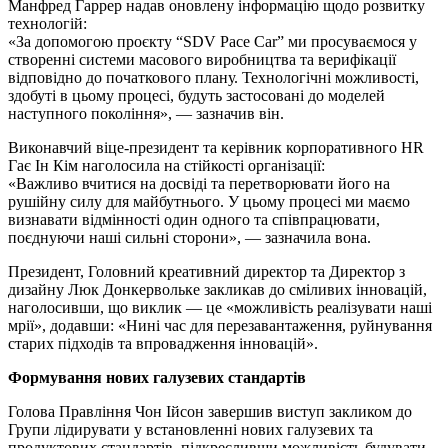
Манфред Гаррер надав оновлену інформацію щодо розвитку
технологій:
«За допомогою проєкту “SDV Pace Car” ми просуваємося у
створенні системи масового виробництва та верифікації
відповідно до початкового плану. Технологічні можливості,
здобуті в цьому процесі, будуть застосовані до моделей
наступного покоління», — зазначив він.
Виконавчий віце-президент та керівник корпоративного HR
Гає Ін Кім наголосила на стійкості організації:
«Важливо вчитися на досвіді та перетворювати його на
рушійну силу для майбутнього. У цьому процесі ми маємо
визнавати відмінності один одного та співпрацювати,
поєднуючи наші сильні сторони», — зазначила вона.
Президент, Головний креативний директор та Директор з
дизайну Люк Донкервольке закликав до сміливих інновацій,
наголосивши, що виклик — це «можливість реалізувати наші
мрії», додавши: «Нині час для перезавантаження, руйнування
старих підходів та впровадження інновацій».
Формування нових галузевих стандартів
Голова Правління Чон Ійсон завершив виступ закликом до
Групи лідирувати у встановленні нових галузевих та
продуктових стандартів, підкресливши можливість будувати