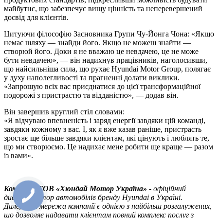
майбутнє, що забезпечує вищу цінність та неперевершений
досвід для клієнтів.
Цитуючи філософію Засновника Групи Чу-Йонга Чона: «Якщо
немає шляху — знайди його. Якщо не можеш знайти —
створюй його. Доки я не вважаю це невдачею, це не може
бути невдачею», — він надихнув працівників, наголосивши,
що найсильніша сила, що рухає Hyundai Motor Group, полягає
у духу наполегливості та прагненні долати виклики.
«Запрошую всіх вас приєднатися до цієї трансформаційної
подорожі з пристрастю та відданістю», — додав він.
Він завершив круглий стіл словами:
«Я відчуваю впевненість і заряд енергії завдяки цій команді,
завдяки кожному з вас. І, як я вже казав раніше, пристрасть
зростає ще більше завдяки клієнтам, які цінують і люблять те,
що ми створюємо. Це надихає мене робити ще краще — разом
із вами».
Компанія ТOВ «Хюндай Мотор Україна»
- офіційний
дистриб’ютор автомобілів бренду Hyundai в Україні.
Дилерська мережа компанії є однією з найбільш розгалужених,
що дозволяє надавати клієнтам повний комплекс послуг з