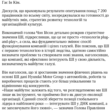
Гає Ін Кім.
Дискусія, що враховувала результати опитування понад 7 200
працівників по всьому світу, зосереджувалася на готовності до
майбутніх змін, стратегіях розвитку технологій та
організаційній культурі.
Виконавчий голова Чон Ійсон детально розкрив стратегічне
значення ШІ, підкресливши, що це не просто «технологія plug-
and-play», а сила, яка фундаментально змінює спосіб
функціонування компаній і цілих галузей. Він пояснив, що ШІ
є першою технологією в історії людства, здатною самостійно
визначати проблеми та створювати нові знання, наголосивши,
що компанії, які ефективно інтегрують ШІ у свою діяльність,
визначатимуть майбутнє галузі.
Він наголосив, що зі зростанням значення фізичних рішень на
основі ШІ дані Hyundai Motor Group з автомобілів, роботів та
виробничих процесів стають усе більш унікальними та
відмінними від конкурентів.
«Наше майбутнє залежить від того, чи розглядатимемо ми ШІ
лише як інструмент, чи приймемо його як двигун еволюції
організації. Єдиний спосіб зберегти позиції глобального
лідера в найближчі роки — інтегрувати ШІ у ДНК компанії, а
не запозичувати його ззовні», — зазначив Голова Правління