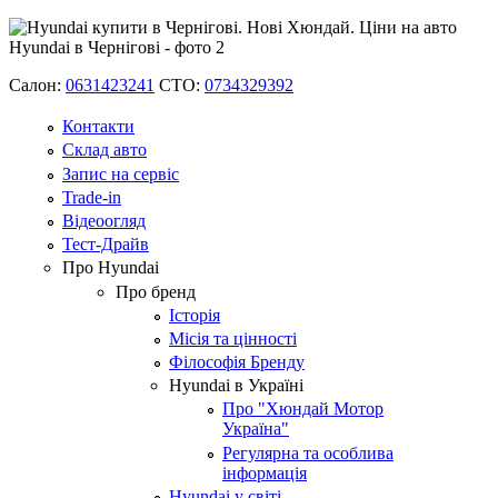
Салон:
0631423241
СТО:
0734329392
Контакти
Склад авто
Запис на сервіс
Trade-in
Відеоогляд
Тест-Драйв
Про Hyundai
Про бренд
Історія
Місія та цінності
Філософія Бренду
Hyundai в Україні
Про "Хюндай Мотор
Україна"
Регулярна та особлива
інформація
Hyundai у світі