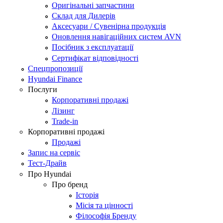
Оригінальні запчастини
Склад для Дилерів
Аксесуари / Сувенірна продукція
Оновлення навігаційних систем AVN
Посібник з експлуатації
Сертифікат відповідності
Спецпропозиції
Hyundai Finance
Послуги
Корпоративні продажі
Лізинг
Trade-in
Корпоративні продажі
Продажі
Запис на сервіс
Тест-Драйв
Про Hyundai
Про бренд
Історія
Місія та цінності
Філософія Бренду