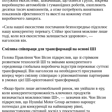
потужної екосистеми, зазначивши, що бізнеси Групи, зокрема
виробництво автомобілів і гуманоїдних роботів, охоплюють
десятки тисяч компонентів, а отже потребують виняткових
показників ефективності та якості на кожному етапі
виробничого ланцюга.
«Сила нашої екосистеми постачання безпосередньо підсилює
нашу конкурентну перевагу. Стійке зростання можливе лише
тоді, коли вся екосистема залишається здоровою», —
наголосив він.
Смілива співпраця для трансформації на основі ШІ
Голова Правління Чон Ійсон підкреслив, що зі стрімким
розвитком технологій ШІ та змінами конкурентного
середовища глобальна виробнича індустрія переживає суттєві
трансформації. Він наголосив на необхідності просування
вперед через сміливу співпрацю з різноманітними партнерами
в умовах цієї ШІ-орієнтованої трансформації.
«Якщо брати лише автомобільний ринок, ми увійшли в еру,
коли конкурентоспроможність ключових продуктів
визначається можливостями ШІ», — зазначив він. Чон Ійсон
підкреслив, що Hyundai Motor Group активно нарощує
потенціал для конкуренції на найвищому рівні,
використовуючи світовий досвід у проєктуванні та