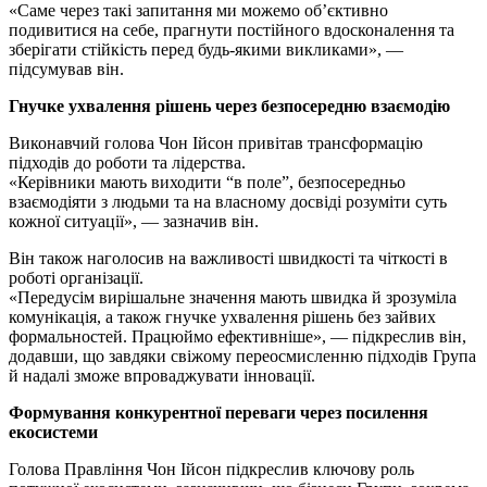
«Саме через такі запитання ми можемо об’єктивно
подивитися на себе, прагнути постійного вдосконалення та
зберігати стійкість перед будь-якими викликами», —
підсумував він.
Гнучке ухвалення рішень через безпосередню взаємодію
Виконавчий голова Чон Ійсон привітав трансформацію
підходів до роботи та лідерства.
«Керівники мають виходити “в поле”, безпосередньо
взаємодіяти з людьми та на власному досвіді розуміти суть
кожної ситуації», — зазначив він.
Він також наголосив на важливості швидкості та чіткості в
роботі організації.
«Передусім вирішальне значення мають швидка й зрозуміла
комунікація, а також гнучке ухвалення рішень без зайвих
формальностей. Працюймо ефективніше», — підкреслив він,
додавши, що завдяки свіжому переосмисленню підходів Група
й надалі зможе впроваджувати інновації.
Формування конкурентної переваги через посилення
екосистеми
Голова Правління Чон Ійсон підкреслив ключову роль