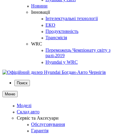
Новини
Інновації
Інтелектуальні технології
ЕКО
Продуктивність
Трансмісія
WRC
Переможець Чемпіонату світу з
ралі-2019
Hyundai у WRC
Поиск
Меню
Моделі
Склад авто
Сервіс та Аксесуари
Обслуговування
Гарантія