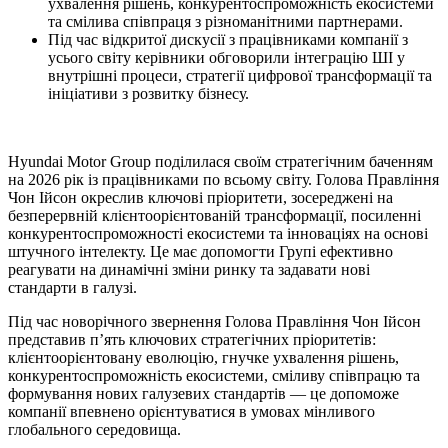
ухвалення рішень, конкурентоспроможність екосистеми
та смілива співпраця з різноманітними партнерами.
Під час відкритої дискусії з працівниками компанії з
усього світу керівники обговорили інтеграцію ШІ у
внутрішні процеси, стратегії цифрової трансформації та
ініціативи з розвитку бізнесу.
Hyundai Motor Group поділилася своїм стратегічним баченням
на 2026 рік із працівниками по всьому світу. Голова Правління
Чон Ійсон окреслив ключові пріоритети, зосереджені на
безперервній клієнтоорієнтованій трансформації, посиленні
конкурентоспроможності екосистеми та інноваціях на основі
штучного інтелекту. Це має допомогти Групі ефективно
реагувати на динамічні зміни ринку та задавати нові
стандарти в галузі.
Під час новорічного звернення Голова Правління Чон Ійсон
представив п’ять ключових стратегічних пріоритетів:
клієнтоорієнтовану еволюцію, гнучке ухвалення рішень,
конкурентоспроможність екосистеми, сміливу співпрацю та
формування нових галузевих стандартів — це допоможе
компанії впевнено орієнтуватися в умовах мінливого
глобального середовища.