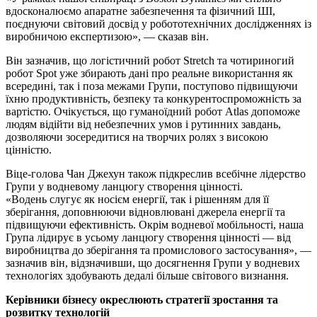
вдосконалюємо апаратне забезпечення та фізичний ШІ,
поєднуючи світовий досвід у робототехнічних дослідженнях із
виробничою експертизою», — сказав він.
Він зазначив, що логістичний робот Stretch та чотириногий
робот Spot уже збирають дані про реальне використання як
всередині, так і поза межами Групи, поступово підвищуючи
їхню продуктивність, безпеку та конкурентоспроможність за
вартістю. Очікується, що гуманоїдний робот Atlas допоможе
людям відійти від небезпечних умов і рутинних завдань,
дозволяючи зосередитися на творчих ролях з високою
цінністю.
Віце-голова Чан Джехун також підкреслив всебічне лідерство
Групи у водневому ланцюгу створення цінності.
«Водень слугує як носієм енергії, так і рішенням для її
зберігання, доповнюючи відновлювані джерела енергії та
підвищуючи ефективність. Окрім водневої мобільності, наша
Група лідирує в усьому ланцюгу створення цінності — від
виробництва до зберігання та промислового застосування», —
зазначив він, відзначивши, що досягнення Групи у водневих
технологіях здобувають дедалі більше світового визнання.
Керівники бізнесу окреслюють стратегії зростання та
розвитку технологій