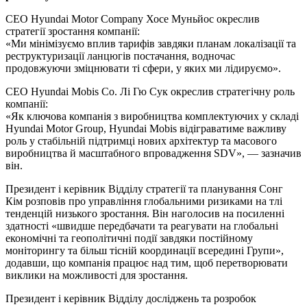
CEO Hyundai Motor Company Хосе Муньйос окреслив
стратегії зростання компанії:
«Ми мінімізуємо вплив тарифів завдяки планам локалізації та
реструктуризації ланцюгів постачання, водночас
продовжуючи зміцнювати ті сфери, у яких ми лідируємо».
CEO Hyundai Mobis Co. Лі Гю Сук окреслив стратегічну роль
компанії:
«Як ключова компанія з виробництва комплектуючих у складі
Hyundai Motor Group, Hyundai Mobis відіграватиме важливу
роль у стабільній підтримці нових архітектур та масового
виробництва й масштабного впровадження SDV», — зазначив
він.
Президент і керівник Відділу стратегії та планування Сонг
Кім розповів про управління глобальними ризиками на тлі
тенденцій низького зростання. Він наголосив на посиленні
здатності «швидше передбачати та реагувати на глобальні
економічні та геополітичні події завдяки постійному
моніторингу та більш тісній координації всередині Групи»,
додавши, що компанія працює над тим, щоб перетворювати
виклики на можливості для зростання.
Президент і керівник Відділу досліджень та розробок