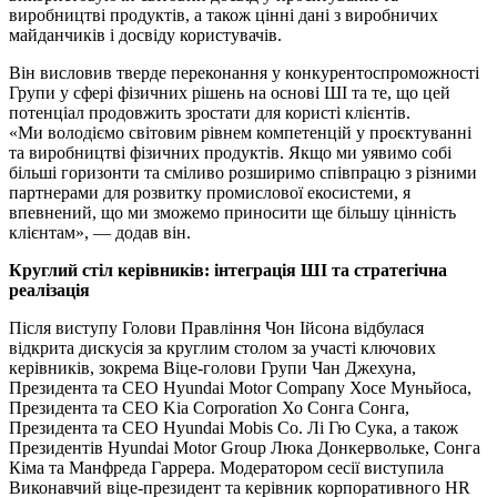
виробництві продуктів, а також цінні дані з виробничих
майданчиків і досвіду користувачів.
Він висловив твердe переконання у конкурентоспроможності
Групи у сфері фізичних рішень на основі ШІ та те, що цей
потенціал продовжить зростати для користі клієнтів.
«Ми володіємо світовим рівнем компетенцій у проєктуванні
та виробництві фізичних продуктів. Якщо ми уявимо собі
більші горизонти та сміливо розширимо співпрацю з різними
партнерами для розвитку промислової екосистеми, я
впевнений, що ми зможемо приносити ще більшу цінність
клієнтам», — додав він.
Круглий стіл керівників: інтеграція ШІ та стратегічна
реалізація
Після виступу Голови Правління Чон Ійсона відбулася
відкрита дискусія за круглим столом за участі ключових
керівників, зокрема Віце-голови Групи Чан Джехуна,
Президента та CEO Hyundai Motor Company Хосе Муньйоса,
Президента та CEO Kia Corporation Хо Сонга Сонга,
Президента та CEO Hyundai Mobis Co. Лі Гю Сука, а також
Президентів Hyundai Motor Group Люка Донкервольке, Сонга
Кіма та Манфреда Гаррера. Модератором сесії виступила
Виконавчий віце-президент та керівник корпоративного HR