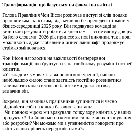
Трансформація, що базується на фокусі на клієнті
Голова Правління Чон Ійсон розпочав виступ зі слів подяки
працівникам і клієнтам, відзначивши безпрецедентні зміни у
бізнес-середовищі 2025 року. Він подякував команді за
виняткові результати роботи, а клієнтам — за незмінну довіру.
За його словами, 2026 рік принесе як нові виклики, так і нові
можливості, адже глобальний бізнес-ландшафт продовжує
стрімко змінюватися.
Чон Ійсон наголосив на важливості безперервної
трансформації, що ґрунтується на глибокому розумінні потреб
клієнтів.
«У складних умовах і за жорсткої конкуренції, нашою
найбільшою силою стане здатність постійно розвиватися,
залишаючись максимально близькими до клієнтів», —
зазначив він.
Зокрема, він закликав працівників зупинитися й чесно
відповісти собі на кілька базових запитань:
«Чи повною мірою ми врахували точку зору клієнтів у наших
продуктах? Чи йшли ми на компроміси на етапах планування
або розробки? Чи можемо ми з упевненістю говорити про
якість наших рішень перед клієнтами?»