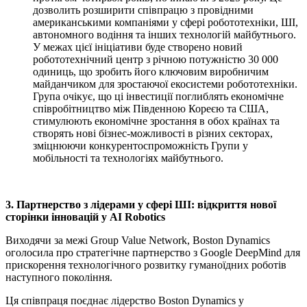
дозволить розширити співпрацю з провідними
американськими компаніями у сфері робототехніки, ШІ,
автономного водіння та інших технологій майбутнього.
У межах цієї ініціативи буде створено новий
робототехнічний центр з річною потужністю 30 000
одиниць, що зробить його ключовим виробничим
майданчиком для зростаючої екосистеми робототехніки.
Група очікує, що ці інвестиції поглиблять економічне
співробітництво між Південною Кореєю та США,
стимулюють економічне зростання в обох країнах та
створять нові бізнес-можливості в різних секторах,
зміцнюючи конкурентоспроможність Групи у
мобільності та технологіях майбутнього.
3. Партнерство з лідерами у сфері ШІ: відкриття нової
сторінки інновацій у AI Robotics
Виходячи за межі Group Value Network, Boston Dynamics
оголосила про стратегічне партнерство з Google DeepMind для
прискорення технологічного розвитку гуманоїдних роботів
наступного покоління.
Ця співпраця поєднає лідерство Boston Dynamics у