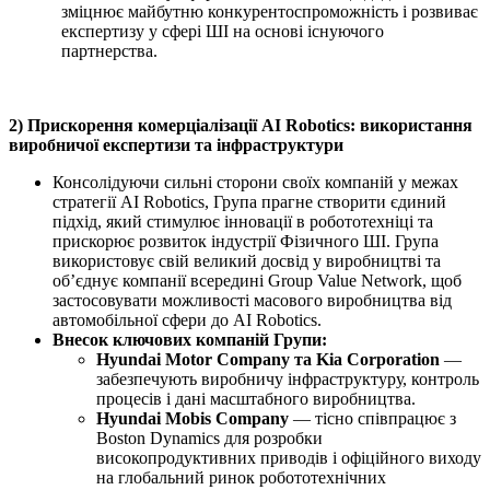
зміцнює майбутню конкурентоспроможність і розвиває
експертизу у сфері ШІ на основі існуючого
партнерства.
2) Прискорення комерціалізації AI Robotics: використання
виробничої експертизи та інфраструктури
Консолідуючи сильні сторони своїх компаній у межах
стратегії AI Robotics, Група прагне створити єдиний
підхід, який стимулює інновації в робототехніці та
прискорює розвиток індустрії Фізичного ШІ. Група
використовує свій великий досвід у виробництві та
об’єднує компанії всередині Group Value Network, щоб
застосовувати можливості масового виробництва від
автомобільної сфери до AI Robotics.
Внесок ключових компаній Групи:
Hyundai Motor Company та Kia Corporation
—
забезпечують виробничу інфраструктуру, контроль
процесів і дані масштабного виробництва.
Hyundai Mobis Company
— тісно співпрацює з
Boston Dynamics для розробки
високопродуктивних приводів і офіційного виходу
на глобальний ринок робототехнічних