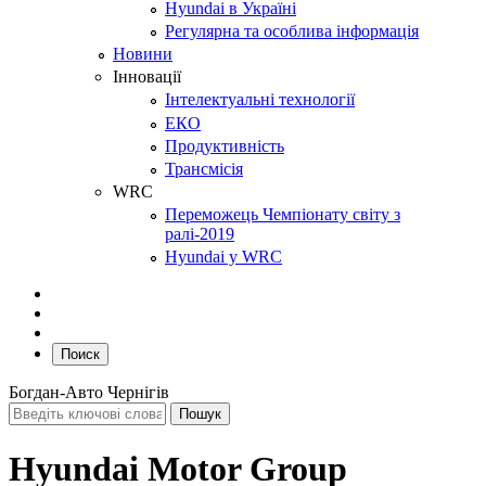
Hyundai в Україні
Регулярна та особлива інформація
Новини
Інновації
Інтелектуальні технології
ЕКО
Продуктивність
Трансмісія
WRC
Переможець Чемпіонату світу з
ралі-2019
Hyundai у WRC
Поиск
Богдан-Авто Чернігів
Hyundai Motor Group