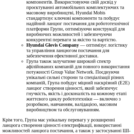
компонентів. Використовуючи свій досвід у
проєктуванні автомобільних комплектуючих та
масовому виробництві, Hyundai Mobis
стандартизує ключові компоненти та побудує
надійний ланцюг постачання для робототехнічної
платформи Групи, оптимізуючи конструкції для
виробничих можливостей і забезпечуючи
конкурентні переваги за якістю та вартістю.
Hyundai Glovis Company
— оптимізує логістику
та управління ланцюгом постачання для
забезпечення ефективної доставки.
Група також залучатиме широкий спектр
афілійованих компаній для повного використання
потужності Group Value Network. Поєднуючи
унікальні сильні сторони та спеціалізації різних
компаній, Група побудує міцний наскрізний (E2E)
ланцюг створення цінності, який забезпечує
гнучкість, якість і досконалість на кожному етапі
життєвого циклу робототехніки — включно з
розробкою, навчанням, валідацією, масовим
виробництвом та обслуговуванням.
Крім того, Група має унікальну перевагу у розширенні
ланцюга створення цінності електрифікації, використанні
можливостей ланцюга постачання, а також у застосуванні ШІ-