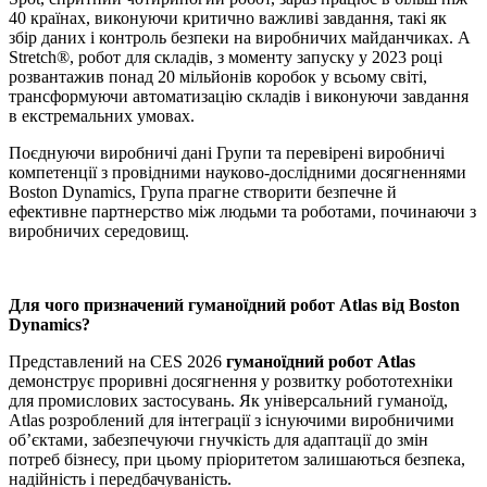
40 країнах, виконуючи критично важливі завдання, такі як
збір даних і контроль безпеки на виробничих майданчиках. А
Stretch®, робот для складів, з моменту запуску у 2023 році
розвантажив понад 20 мільйонів коробок у всьому світі,
трансформуючи автоматизацію складів і виконуючи завдання
в екстремальних умовах.
Поєднуючи виробничі дані Групи та перевірені виробничі
компетенції з провідними науково-дослідними досягненнями
Boston Dynamics, Група прагне створити безпечне й
ефективне партнерство між людьми та роботами, починаючи з
виробничих середовищ.
Для чого призначений гуманоїдний робот Atlas від Boston
Dynamics?
Представлений на CES 2026
гуманоїдний робот Atlas
демонструє проривні досягнення у розвитку робототехніки
для промислових застосувань. Як універсальний гуманоїд,
Atlas розроблений для інтеграції з існуючими виробничими
об’єктами, забезпечуючи гнучкість для адаптації до змін
потреб бізнесу, при цьому пріоритетом залишаються безпека,
надійність і передбачуваність.