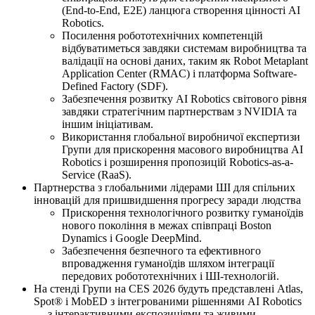
(End-to-End, E2E) ланцюга створення цінності AI
Robotics.
Посилення робототехнічних компетенцій
відбуватиметься завдяки системам виробництва та
валідації на основі даних, таким як Robot Metaplant
Application Center (RMAC) і платформа Software-
Defined Factory (SDF).
Забезпечення розвитку AI Robotics світового рівня
завдяки стратегічним партнерствам з NVIDIA та
іншим ініціативам.
Використання глобальної виробничої експертизи
Групи для прискорення масового виробництва AI
Robotics і розширення пропозицій Robotics-as-a-
Service (RaaS).
Партнерства з глобальними лідерами ШІ для спільних
інновацій для пришвидшення прогресу заради людства
Прискорення технологічного розвитку гуманоїдів
нового покоління в межах співпраці Boston
Dynamics і Google DeepMind.
Забезпечення безпечного та ефективного
впровадження гуманоїдів шляхом інтеграції
передових робототехнічних і ШІ-технологій.
На стенді Групи на CES 2026 будуть представлені Atlas,
Spot® і MobED з інтегрованими рішеннями AI Robotics
— з інтерактивними експозиціями та живими