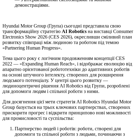
демонстраціями.
Hyundai Motor Group (Група) сьогодні представила свою
трансформаційну стратегію
AI Robotics
на виставці Consumer
Electronics Show 2026 (CES 2026), окресливши сміливий план
розвитку співпраці між людиною та роботом під темою
«Partnering Human Progress».
Тема цього року є логічним продовженням концепції CES
2022 — «Expanding Human Reach», і відображає еволюцію від
апаратно орієнтованої робототехніки до адаптивних роботів
на основі штучного інтелекту, створених для розширення
людського потенціалу. У центрі цього розвитку —
людиноцентричні рішення AI Robotics від Групи, розроблені
для допомоги людям і спільної роботи з ними.
Для досягнення цієї мети стратегія AI Robotics Hyundai Motor
Group базується на трьох ключових партнерствах, створених
прискорити прогрес і відкрити принципово нові можливості
для промисловості та суспільства:
Партнерство людей і роботів: роботи, створені для
допомоги та спільної роботи з людьми, починаючи з