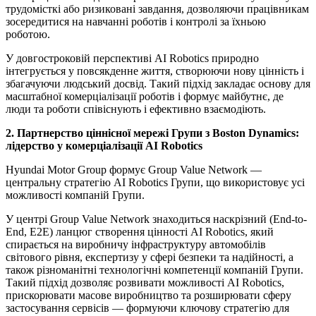
трудомісткі або ризиковані завдання, дозволяючи працівникам
зосередитися на навчанні роботів і контролі за їхньою
роботою.
У довгостроковій перспективі AI Robotics природно
інтегрується у повсякденне життя, створюючи нову цінність і
збагачуючи людський досвід. Такий підхід закладає основу для
масштабної комерціалізації роботів і формує майбутнє, де
люди та роботи співіснують і ефективно взаємодіють.
2. Партнерство ціннісної мережі Групи з Boston Dynamics:
лідерство у комерціалізації AI Robotics
Hyundai Motor Group формує Group Value Network —
центральну стратегію AI Robotics Групи, що використовує усі
можливості компаній Групи.
У центрі Group Value Network знаходиться наскрізний (End-to-
End, E2E) ланцюг створення цінності AI Robotics, який
спирається на виробничу інфраструктуру автомобілів
світового рівня, експертизу у сфері безпеки та надійності, а
також різноманітні технологічні компетенції компаній Групи.
Такий підхід дозволяє розвивати можливості AI Robotics,
прискорювати масове виробництво та розширювати сферу
застосування сервісів — формуючи ключову стратегію для