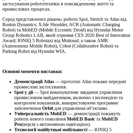
застосування робототехніки в повсякденному житті та
промислових процесах.
Серед представлених рішень: роботи Spot, Stretch та Atlas від
Boston Dynamics; X-ble Shoulder, ACR (Automatic Charging
Robot) та MobED (Mobile Eccentric Droid) від Hyundai Motor
Group Robotics LAB, який отримав CES 2026 Best of Innovation
Award; IONIQ 5 Robotaxi від Motional; а також AMR
(Autonomous Mobile Robot), Cobot (Collaborative Robot) та
Parking Robot від Hyundai WIA.
Основні моменти виставки:
Демонстрації Atlas
— прототип Atlas покаже передові
промислові застосування.
Spot у дії
— Spot виконуватиме завдання управління
промисловим майданчиком, включно з інспекцією та
контролем показників, використовуючи програмне
забезпечення
Orbit
для управління об’єктами.
Універсальність MobED
— демонстрації покажуть
роботи нового покоління
MobED Basic
та
MobED
Pro
(версія з автономною навігацією).
Технології майбутньої мобільності
— IONIQ 5