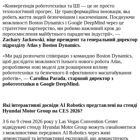
«Конвергенція робототехніки та ШІ — це не просто
технологічний прогрес. Це трансформаційна інновація, яка
робить життя людей безпечнішим і насиченішим. Поєднуючи
можливості Boston Dynamics і Google DeepMind через це
стратегічне партнерство, ми робимо важливий крок до
переосмислення майбутнього парадигми індустрії», —
Zachary Jackowski
,
віце президент та генеральний директор
підрозділу Atlas у Boston Dynamics.
«Ми раді розпочати співпрацю з командою Boston Dynamics,
щоб дослідити можливості їхнього нового робота Atlas,
розробляючи нові моделі для розширення впливу
робототехніки та безпечного й ефективного масштабування
роботів», —
Carolina Parada
,
старший директор з
робототехніки в Google DeepMind.
Які інтерактивні досвіди AI Robotics представлені на стенді
Hyundai Motor Group на CES 2026?
З 6 по 9 січня 2026 року у Las Vegas Convention Center
відвідувачі стенду Hyundai Motor Group можуть ознайомитися
з можливостями передових AI Robotics через живі
демонстрації та інтерактивні експозиції, що демонструють