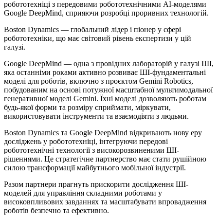
робототехніці з передовими робототехнічними AI-моделями
Google DeepMind, сприяючи розробці проривних технологій.
Boston Dynamics — глобальний лідер і піонер у сфері
робототехніки, що має світовий рівень експертизи у цій
галузі.
Google DeepMind — одна з провідних лабораторій у галузі ШІ,
яка останніми роками активно розвиває ШІ-фундаментальні
моделі для роботів, включно з проєктом Gemini Robotics,
побудованим на основі потужної масштабної мультимодальної
генеративної моделі Gemini. Їхні моделі дозволяють роботам
будь-якої форми та розміру сприймати, міркувати,
використовувати інструменти та взаємодіяти з людьми.
Boston Dynamics та Google DeepMind відкривають нову еру
досліджень у робототехніці, інтегруючи передові
робототехнічні технології з високорозвиненими ШІ-
рішеннями. Це стратегічне партнерство має стати рушійною
силою трансформації майбутнього мобільної індустрії.
Разом партнери прагнуть прискорити дослідження ШІ-
моделей для управління складними роботами у
високовпливових завданнях та масштабувати впровадження
роботів безпечно та ефективно.