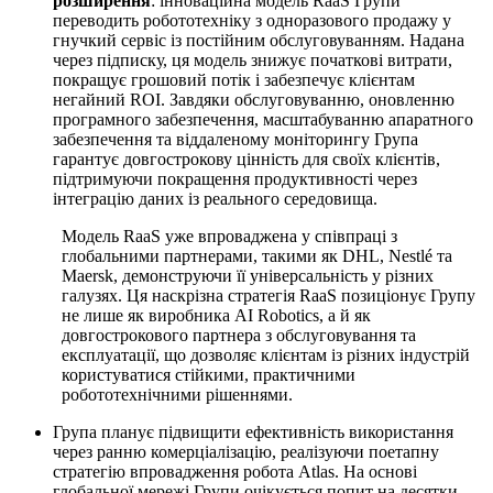
розширення
: інноваційна модель RaaS Групи
переводить робототехніку з одноразового продажу у
гнучкий сервіс із постійним обслуговуванням. Надана
через підписку, ця модель знижує початкові витрати,
покращує грошовий потік і забезпечує клієнтам
негайний ROI. Завдяки обслуговуванню, оновленню
програмного забезпечення, масштабуванню апаратного
забезпечення та віддаленому моніторингу Група
гарантує довгострокову цінність для своїх клієнтів,
підтримуючи покращення продуктивності через
інтеграцію даних із реального середовища.
Модель RaaS уже впроваджена у співпраці з
глобальними партнерами, такими як DHL, Nestlé та
Maersk, демонструючи її універсальність у різних
галузях. Ця наскрізна стратегія RaaS позиціонує Групу
не лише як виробника AI Robotics, а й як
довгострокового партнера з обслуговування та
експлуатації, що дозволяє клієнтам із різних індустрій
користуватися стійкими, практичними
робототехнічними рішеннями.
Група планує підвищити ефективність використання
через ранню комерціалізацію, реалізуючи поетапну
стратегію впровадження робота Atlas. На основі
глобальної мережі Групи очікується попит на десятки