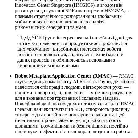
Innovation Center Singapore (HMGICS), а згодом він
розвинувся до сучасної SDF-платформи в HMGMA, з
планами стратегічного розгортання на глобальних
майданчиках на основі детального аналізу
різноманітних середовищ та умов.
Підхід SDF Групи інтегрує реальні виробничі дані для
оптимізації навчання та продуктивності роботів. На
цих «розумних» виробничих платформах роботи
постійно оновлюються, аналізуючи великі масиви
даних процесів та обмінюючись висновками з
виробничими майданчиками.
Robot Metaplant Application Center (RMAC)
— RMAC
слугує «двигуном» бізнесу AI Robotics Групи, де роботи
навчаються співпраці з людьми, відтворюючи рухи —
підйоми, повороти, відновлення — у точне тренування
для виконання повторюваних і складних завдань.
Поведінкові дані, що поєднують тренувальні дані RMAC
і реальні дані експлуатації з SDF, створюють циклічну
синергію для постійного повторного навчання. Цей
ітеративний процес забезпечує, що роботи стають
швидшими, розумнішими та безпечнішими, постійно
підвищуючи ефективність співпраці людини та робота.