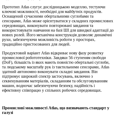
Прототип Atlas слугує дослідницькою моделлю, тестуючи
ключові можливості, необхідні для майбутніх продуктів.
Оснащений сучасними обертальними суглобами та
сенсорами, Atlas може орієнтуватися у складних промислових
середовищах, виконувати повторювані завдання та
використовувати навчання на базі ШІ для швидкої адаптації до
нових ролей. Його механічна конструкція дозволяє динамічні
рухи, забезпечуючи можливість роботи у просторах,
традиційно пристосованих для людей.
Продуктовий варіант Atlas відкриває нову фазу розвитку
промислової робототехніки. Завдяки 56 ступеням свободи
(DoF), більшість із яких мають повністю обертальні суглоби,
та людському масштабу рук із тактильними сенсорами, Atlas
здатний автономно виконувати складні завдання. Він
підтримує широкий спектр застосувань, включно з
секвенуванням матеріалів, складанням та обслуговуванням
машин, водночас забезпечуючи безпеку, надійність і
ефективну співпрацю у спільних робочих середовищах.
Промислові можливості Atlas, що визначають стандарт у
галузі