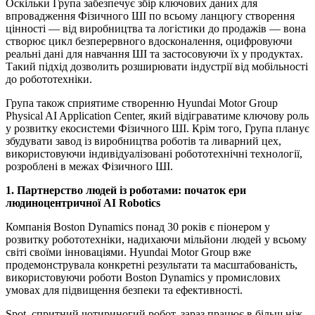
Оскільки Група забезпечує збір ключових даних для
впровадження Фізичного ШІ по всьому ланцюгу створення
цінності — від виробництва та логістики до продажів — вона
створює цикл безперервного вдосконалення, оцифровуючи
реальні дані для навчання ШІ та застосовуючи їх у продуктах.
Такий підхід дозволить розширювати індустрії від мобільності
до робототехніки.
Група також сприятиме створенню Hyundai Motor Group
Physical AI Application Center, який відіграватиме ключову роль
у розвитку екосистеми Фізичного ШІ. Крім того, Група планує
збудувати завод із виробництва роботів та ливарний цех,
використовуючи індивідуалізовані робототехнічні технології,
розроблені в межах Фізичного ШІ.
1. Партнерство людей із роботами: початок ери
людиноцентричної AI Robotics
Компанія Boston Dynamics понад 30 років є піонером у
розвитку робототехніки, надихаючи мільйони людей у всьому
світі своїми інноваціями. Hyundai Motor Group вже
продемонструвала конкретні результати та масштабованість,
використовуючи роботи Boston Dynamics у промислових
умовах для підвищення безпеки та ефективності.
Spot, спритний чотириногий робот, зараз працює в більш ніж