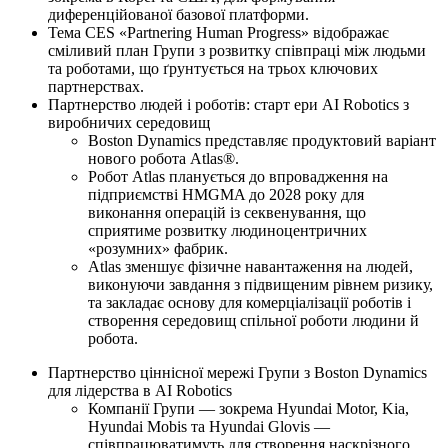
диференційованої базової платформи.
Тема CES «Partnering Human Progress» відображає
сміливий план Групи з розвитку співпраці між людьми
та роботами, що ґрунтується на трьох ключових
партнерствах.
Партнерство людей і роботів: старт ери AI Robotics з
виробничих середовищ
Boston Dynamics представляє продуктовий варіант
нового робота Atlas®.
Робот Atlas планується до впровадження на
підприємстві HMGMA до 2028 року для
виконання операцій із секвенування, що
сприятиме розвитку людиноцентричних
«розумних» фабрик.
Atlas зменшує фізичне навантаження на людей,
виконуючи завдання з підвищеним рівнем ризику,
та закладає основу для комерціалізації роботів і
створення середовищ спільної роботи людини й
робота.
Партнерство ціннісної мережі Групи з Boston Dynamics
для лідерства в AI Robotics
Компанії Групи — зокрема Hyundai Motor, Kia,
Hyundai Mobis та Hyundai Glovis —
співпрацюватимуть для створення наскрізного