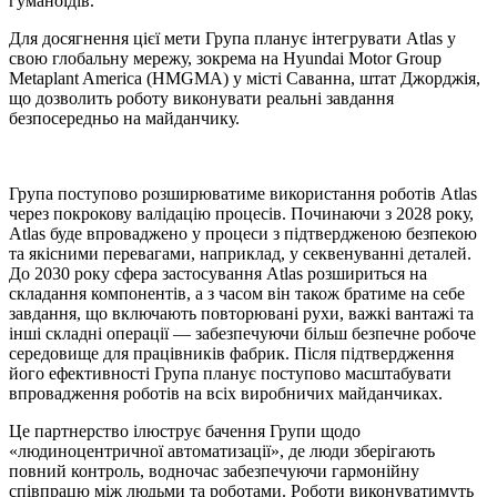
гуманоїдів.
Для досягнення цієї мети Група планує інтегрувати Atlas у
свою глобальну мережу, зокрема на Hyundai Motor Group
Metaplant America (HMGMA) у місті Саванна, штат Джорджія,
що дозволить роботу виконувати реальні завдання
безпосередньо на майданчику.
Група поступово розширюватиме використання роботів Atlas
через покрокову валідацію процесів. Починаючи з 2028 року,
Atlas буде впроваджено у процеси з підтвердженою безпекою
та якісними перевагами, наприклад, у секвенуванні деталей.
До 2030 року сфера застосування Atlas розшириться на
складання компонентів, а з часом він також братиме на себе
завдання, що включають повторювані рухи, важкі вантажі та
інші складні операції — забезпечуючи більш безпечне робоче
середовище для працівників фабрик. Після підтвердження
його ефективності Група планує поступово масштабувати
впровадження роботів на всіх виробничих майданчиках.
Це партнерство ілюструє бачення Групи щодо
«людиноцентричної автоматизації», де люди зберігають
повний контроль, водночас забезпечуючи гармонійну
співпрацю між людьми та роботами. Роботи виконуватимуть