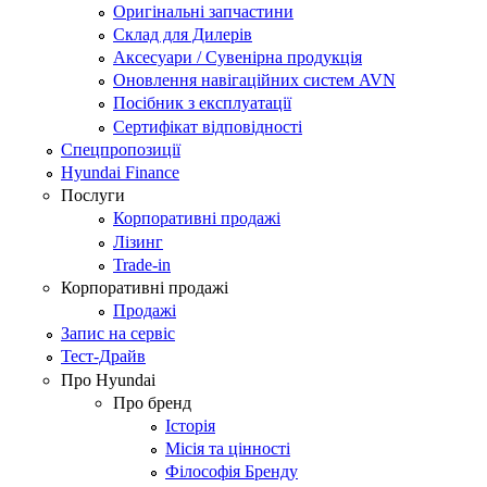
Оригінальні запчастини
Склад для Дилерів
Аксесуари / Сувенірна продукція
Оновлення навігаційних систем AVN
Посібник з експлуатації
Сертифікат відповідності
Спецпропозиції
Hyundai Finance
Послуги
Корпоративні продажі
Лізинг
Trade-in
Корпоративні продажі
Продажі
Запис на сервіс
Тест-Драйв
Про Hyundai
Про бренд
Історія
Місія та цінності
Філософія Бренду