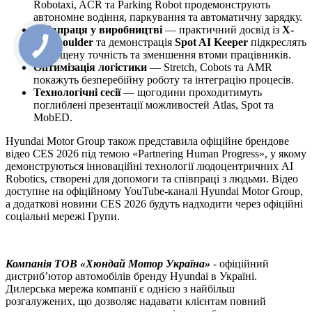
Robotaxi, ACR та Parking Robot продемонструють
автономне водіння, паркування та автоматичну зарядку.
Співпраця у виробництві
— практичний досвід із
X-
ble Shoulder
та демонстрація
Spot AI Keeper
підкреслять
підвищену точність та зменшення втоми працівників.
Оптимізація логістики
— Stretch, Cobots та AMR
покажуть безперебійну роботу та інтеграцію процесів.
Технологічні сесії
— щогодини проходитимуть
поглиблені презентації можливостей Atlas, Spot та
MobED.
Hyundai Motor Group також представила офіційне брендове
відео CES 2026 під темою «Partnering Human Progress», у якому
демонструються інноваційні технології людоцентричних AI
Robotics, створені для допомоги та співпраці з людьми. Відео
доступне на офіційному YouTube-каналі Hyundai Motor Group,
а додаткові новини CES 2026 будуть надходити через офіційні
соціальні мережі Групи.
Компанія ТOВ «Хюндай Мотор Україна»
- офіційний
дистриб’ютор автомобілів бренду Hyundai в Україні.
Дилерська мережа компанії є однією з найбільш
розгалужених, що дозволяє надавати клієнтам повний