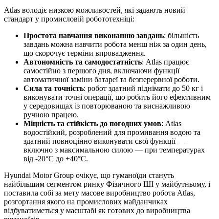
Atlas володіє низкою можливостей, які задають новий
стандарт у промисловій робототехніці:
Простота навчання виконанню завдань
: більшість
завдань можна навчити робота менш ніж за один день,
що скорочує терміни впровадження.
Автономність та самодостатність
: Atlas працює
самостійно з першого дня, включаючи функції
автоматичної заміни батареї та безперервної роботи.
Сила та точність
: робот здатний піднімати до 50 кг і
виконувати точні операції, що робить його ефективним
у середовищах із повторюваною та виснажливою
ручною працею.
Міцність та стійкість до погодних умов
: Atlas
водостійкий, розроблений для промивання водою та
здатний повноцінно виконувати свої функції —
включно з максимальною силою — при температурах
від -20°C до +40°C.
Hyundai Motor Group очікує, що гуманоїди стануть
найбільшим сегментом ринку Фізичного ШІ у майбутньому, і
поставила собі за мету масове виробництво робота Atlas,
розгортання якого на промислових майданчиках
відбуватиметься у масштабі як готових до виробництва