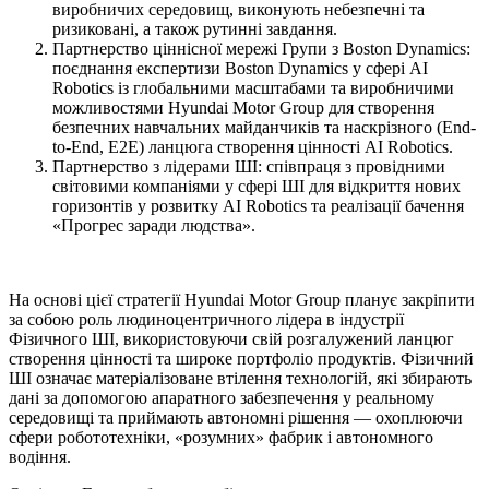
виробничих середовищ, виконують небезпечні та
ризиковані, а також рутинні завдання.
Партнерство ціннісної мережі Групи з Boston Dynamics:
поєднання експертизи Boston Dynamics у сфері AI
Robotics із глобальними масштабами та виробничими
можливостями Hyundai Motor Group для створення
безпечних навчальних майданчиків та наскрізного (End-
to-End, E2E) ланцюга створення цінності AI Robotics.
Партнерство з лідерами ШІ: співпраця з провідними
світовими компаніями у сфері ШІ для відкриття нових
горизонтів у розвитку AI Robotics та реалізації бачення
«Прогрес заради людства».
На основі цієї стратегії Hyundai Motor Group планує закріпити
за собою роль людиноцентричного лідера в індустрії
Фізичного ШІ, використовуючи свій розгалужений ланцюг
створення цінності та широке портфоліо продуктів. Фізичний
ШІ означає матеріалізоване втілення технологій, які збирають
дані за допомогою апаратного забезпечення у реальному
середовищі та приймають автономні рішення — охоплюючи
сфери робототехніки, «розумних» фабрик і автономного
водіння.