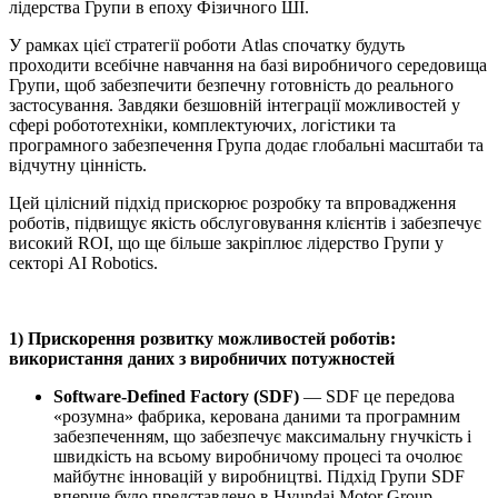
лідерства Групи в епоху Фізичного ШІ.
У рамках цієї стратегії роботи Atlas спочатку будуть
проходити всебічне навчання на базі виробничого середовища
Групи, щоб забезпечити безпечну готовність до реального
застосування. Завдяки безшовній інтеграції можливостей у
сфері робототехніки, комплектуючих, логістики та
програмного забезпечення Група додає глобальні масштаби та
відчутну цінність.
Цей цілісний підхід прискорює розробку та впровадження
роботів, підвищує якість обслуговування клієнтів і забезпечує
високий ROI, що ще більше закріплює лідерство Групи у
секторі AI Robotics.
1) Прискорення розвитку можливостей роботів:
використання даних з виробничих потужностей
Software-Defined Factory (SDF)
— SDF це передова
«розумна» фабрика, керована даними та програмним
забезпеченням, що забезпечує максимальну гнучкість і
швидкість на всьому виробничому процесі та очолює
майбутнє інновацій у виробництві. Підхід Групи SDF
вперше було представлено в Hyundai Motor Group