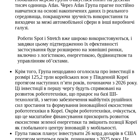
тисяч одиниць Atlas. Через Atlas Група прагне постійно
навчатися на основі накопичених даних із реального
середовища, покращуючи зручність використання та
виходячи за межі автомобільної сфери в інші виробничі
галузі.
Роботи Spot і Stretch вже широко використовуються, і
завдяки цьому підтвердженню їх ефективності
застосування буде розширено на зовнішні ринки,
включно з логістикою, енергетикою, будівництвом та
управлінням об’єктами.
Крім того, Група нещодавно оголосила про інвестиції в
розмірі 125,2 трлн корейських вон у Південній Кореї
протягом наступних п’яти років, починаючи з 2026 року.
Ці інвестиції в першу чергу будуть спрямовані на
розвиток робототехніки, що працює на базі ШІ-
технологій, з метою забезпечення майбутніх рушійних
сил зростання та формування інноваційної екосистеми
робототехніки в Кореї. Окрім робототехніки, очікується,
що це масштабне фінансування прискорить розвиток
екосистеми зеленої енергетики та зміцнить позиції Кореї
як глобального центру інновацій у мобільності.
Група також планує інвестувати 26 млрд доларів в США
протягом чотирьох років, починаючи з 2025 року. Це