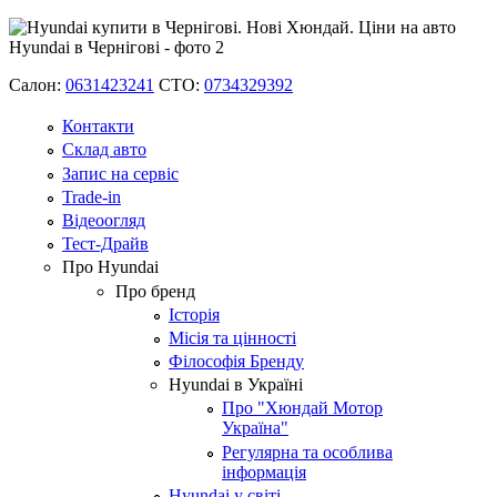
Салон:
0631423241
СТО:
0734329392
Контакти
Склад авто
Запис на сервіс
Trade-in
Відеоогляд
Тест-Драйв
Про Hyundai
Про бренд
Історія
Місія та цінності
Філософія Бренду
Hyundai в Україні
Про "Хюндай Мотор
Україна"
Регулярна та особлива
інформація
Hyundai у світі