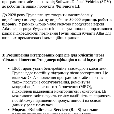
програмного забезпечення від Software-Defined Vehicles (SDV)
до роботів та інших продуктів Фізичного ШІ.
До 2028 року Група планує створити масштабовану
виробничу систему, здатну виробляти
30 000 одиниць роботів
щороку
. У рамках Group Value Network продуктова версія
Atlas перевершує будь-якого іншого гуманоїда корпоративного
класу, підкреслюючи прагнення Групи масштабувати Atlas для
ширших промислових і комерційних ринків.
3) Розширення інтегрованих сервісів для клієнтів через
збільшені інвестиції та диверсифікацію в нові індустрії
Щоб гарантувати безперебійну взаємодію з клієнтами,
Група надає постійну підтримку після розгортання. Це
включає OTA-оновлення програмного забезпечення, а
також послуги з обслуговування, ремонту та
модернізації апаратного забезпечення (MRO),
підкріплені віддаленим моніторингом і контролем. Ці
можливості забезпечують стійку надійність та сприяють
постійному підвищенню продуктивності на основі
даних у реальному часі.
Модель «Robotics-as-a-Service» (RaaS) та плани