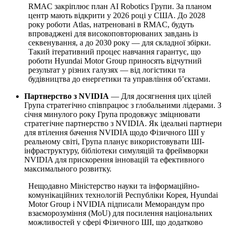
RMAC закріплює план AI Robotics Групи. За планом
центр мають відкрити у 2026 році у США. До 2028
року роботи Atlas, натреновані в RMAC, будуть
впроваджені для високоповторюваних завдань із
секвенування, а до 2030 року — для складної збірки.
Такий ітеративний процес навчання гарантує, що
роботи Hyundai Motor Group приносять відчутний
результат у різних галузях — від логістики та
будівництва до енергетики та управління об’єктами.
Партнерство з NVIDIA
— Для досягнення цих цілей
Група стратегічно співпрацює з глобальними лідерами. З
січня минулого року Група продовжує зміцнювати
стратегічне партнерство з NVIDIA. Як ідеальні партнери
для втілення бачення NVIDIA щодо Фізичного ШІ у
реальному світі, Група планує використовувати ШІ-
інфраструктуру, бібліотеки симуляцій та фреймворки
NVIDIA для прискорення інновацій та ефективного
максимального розвитку.
Нещодавно Міністерство науки та інформаційно-
комунікаційних технологій Республіки Корея, Hyundai
Motor Group і NVIDIA підписали Меморандум про
взаєморозуміння (MoU) для посилення національних
можливостей у сфері Фізичного ШІ, що додатково