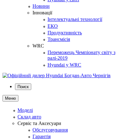
Новини
Інновації
Інтелектуальні технології
ЕКО
Продуктивність
Трансмісія
WRC
Переможець Чемпіонату світу з
ралі-2019
Hyundai у WRC
Поиск
Меню
Моделі
Склад авто
Сервіс та Аксесуари
Обслуговування
Гарантія