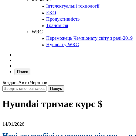
Інтелектуальні технології
ЕКО
Продуктивність
Трансмісія
WRC
Переможець Чемпіонату світу з ралі-2019
Hyundai у WRC
Поиск
Богдан-Авто Чернігів
Hyundai тримає курс $
14/01/2026
Нові автомобілі за старими цінами — в