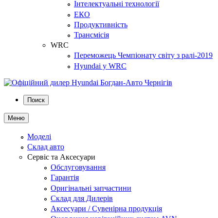
Інтелектуальні технології
ЕКО
Продуктивність
Трансмісія
WRC
Переможець Чемпіонату світу з ралі-2019
Hyundai у WRC
Поиск
Меню
Моделі
Склад авто
Сервіс та Аксесуари
Обслуговування
Гарантія
Оригінальні запчастини
Склад для Дилерів
Аксесуари / Сувенірна продукція