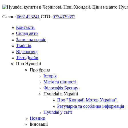
Салон:
0631423241
СТО:
0734329392
Контакти
Склад авто
Запис на сервіс
Trade-in
Відеоогляд
Тест-Драйв
Про Hyundai
Про бренд
Історія
Місія та цінності
Філософія Бренду
Hyundai в Україні
Про "Хюндай Мотор Україна"
Регулярна та особлива інформація
Hyundai у світі
Новини
Інновації