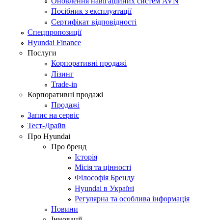
Оновлення навігаційних систем AVN
Посібник з експлуатації
Сертифікат відповідності
Спецпропозиції
Hyundai Finance
Послуги
Корпоративні продажі
Лізинг
Trade-in
Корпоративні продажі
Продажі
Запис на сервіс
Тест-Драйв
Про Hyundai
Про бренд
Історія
Місія та цінності
Філософія Бренду
Hyundai в Україні
Регулярна та особлива інформація
Новини
Інновації