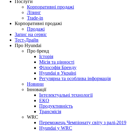
Послуги
Корпоративні продажі
Лізинг
Trade-in
Корпоративні продажі
Продажі
Запис на сервіс
Тест-Драйв
Про Hyundai
Про бренд
Історія
Місія та цінності
Філософія Бренду
Hyundai в Україні
Регулярна та особлива інформація
Новини
Інновації
Інтелектуальні технології
ЕКО
Продуктивність
Трансмісія
WRC
Переможець Чемпіонату світу з ралі-2019
Hyundai у WRC