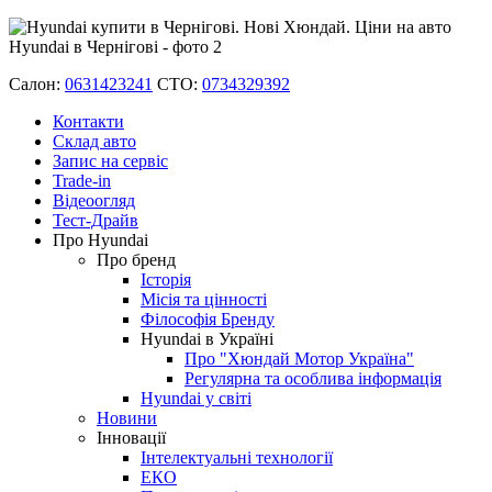
Салон:
0631423241
СТО:
0734329392
Контакти
Склад авто
Запис на сервіс
Trade-in
Відеоогляд
Тест-Драйв
Про Hyundai
Про бренд
Історія
Місія та цінності
Філософія Бренду
Hyundai в Україні
Про "Хюндай Мотор Україна"
Регулярна та особлива інформація
Hyundai у світі
Новини
Інновації
Інтелектуальні технології
ЕКО