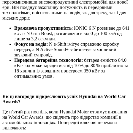
переосмисливши високопродуктивні електромобілі для нової
ери. Він поєднує захопливу потужність із передовими
технологіями, орієнтованими на водія, як для треку, так і для
міських доріг.
Вражаюча продуктивність
: IONIQ 6 N розвиває до 641
к.с. із N Grin Boost, розганяючись від 0 до 100 км/год
лише за 3,2 секунди.
Фокус на водія
: N e-Shift імітує справжню коробку
передач, а N Active Sound+ забезпечує захопливий
звуковий супровід.
Передова батарейна технологія
: батарея ємністю 84,0
кВт·год може зарядитися від 10 % до 80 % приблизно за
18 хвилин із зарядним пристроєм 350 кВт за
оптимальних умов.
Як ці нагороди підкреслюють успіх Hyundai на World Car
Awards?
Це п’ятий рік поспіль, коли Hyundai Motor отримує визнання
на World Car Awards, що свідчить про лідерство компанії в
автомобільних інноваціях. Попередні ключові перемоги
включають: