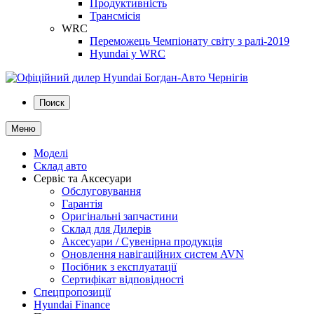
Продуктивність
Трансмісія
WRC
Переможець Чемпіонату світу з ралі-2019
Hyundai у WRC
Поиск
Меню
Моделі
Склад авто
Сервіс та Аксесуари
Обслуговування
Гарантія
Оригінальні запчастини
Склад для Дилерів
Аксесуари / Сувенірна продукція
Оновлення навігаційних систем AVN
Посібник з експлуатації
Сертифікат відповідності
Спецпропозиції
Hyundai Finance