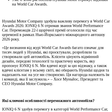
на World Car Awards.
Hyundai Motor Company здобула важливу перемогу в World Car
Awards 2026: IONIQ 6 N отримав звання World Performance
Car. Переможців 22-ї щорічної премії оголосили під час
церемонії в рамках Нью-Йоркського міжнародного автошоу
2026 року.
«Це визнання від журі World Car Awards багато означає для
тисяч людей у Hyundai, які проєктували, розробляли та
створювали цей автомобіль. Клієнти цінують відмінний
дизайн, передові технології та практичну користь, яку
пропонує IONIQ 6 N. Ми вдячні журі за цю відзнаку, а також
вдячні клієнтам у всьому світі, які обирають Hyundai щодня та
надихають нас на усе ми створюємо. Ця нагорода належить їм
і команді, яка її заслужила.» – Хосе Муньйос, Президент та
CEO Hyundai Motor Company.
Які ключові особливості переможного автомобіля?
IONIQ 6 N здобув перемогу в категорії World Performance Car,