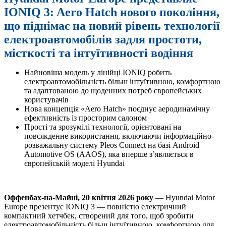
IONIQ 3: Aero Hatch нового покоління,
що піднімає на новий рівень технології
електроавтомобілів задля простоти,
місткості та інтуїтивності водіння
Найновіша модель у лінійці IONIQ робить
електроавтомобільність більш інтуїтивною, комфортною
та адаптованою до щоденних потреб європейських
користувачів
Нова концепція «Aero Hatch» поєднує аеродинамічну
ефективність із просторим салоном
Прості та зрозумілі технології, орієнтовані на
повсякденне використання, включаючи інформаційно-
розважальну систему Pleos Connect на базі Android
Automotive OS (AAOS), яка вперше з’являється в
європейській моделі Hyundai
Оффенбах-на-Майні, 20 квітня 2026 року
— Hyundai Motor
Europe презентує IONIQ 3 — повністю електричний
компактний хетчбек, створений для того, щоб зробити
електроавтомобільність більш інтуїтивною, комфортною для