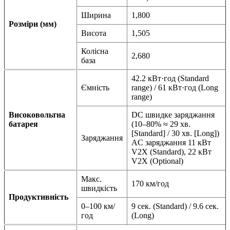
Ширина
1,800
Розміри (мм)
Висота
1,505
Колісна
2,680
база
42.2 кВт·год (Standard
Ємність
range) / 61 кВт·год (Long
range)
Високовольтна
DC швидке заряджання
батарея
(10–80% ≈ 29 хв.
[Standard] / 30 хв. [Long])
Заряджання
AC заряджання 11 кВт
V2X (Standard), 22 кВт
V2X (Optional)
Макс.
170 км/год
швидкість
Продуктивність
0–100 км/
9 сек. (Standard) / 9.6 сек.
год
(Long)