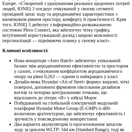
Europe. «Створений з урахуванням реальних щоденних потреб
людей, IONIQ 3 поєднує очікуваний у своєму сегменті
провідний запас ходу та аеродинамічні характеристики з
винятковим рівнем простору, комфорту й практичності. Крім
того, IONIQ 3 дебютує з інформаційно-розважальною
системою Pleos Connect, яка забезпечує чітку графіку,
інтуїтивний користувацький досвід і широкі можливості
персоналізації — піднімаючи планку у своєму класі».
Ключові особливості:
Нова концепція «Aero Hatch» забезпечує унікальний
баланс між аеродинамічною ефективністю та простором
у салоні, з очікуваним коефіцієнтом аеродинамічного
опору на рівні 0,263 — одним із найкращих у класі
Дизайн-мова Hyundai «Art of Steel» формує виразні, чіткі
поверхні, доповнені фірмовим піксельним дизайнов
вогнів та чотирма центральними точками, що
відсилають до літери «H» у азбуці Морзе
Побудований на глобальній електричній модульній
платформі Hyundai Motor Group (E-GMP) із 400-
вольтовою архітектурою, що забезпечує ефективність і
зручність у повсякденному використанні
Два варіанти акумуляторів із прогнозованим запасом
ходу за циклом WLTP: 344 км (Standard Range), тоді як