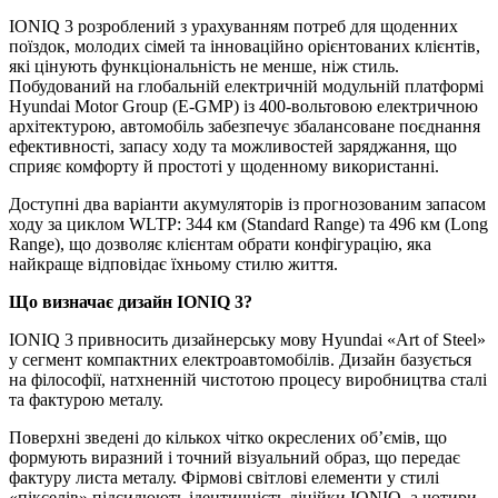
IONIQ 3 розроблений з урахуванням потреб для щоденних
поїздок, молодих сімей та інноваційно орієнтованих клієнтів,
які цінують функціональність не менше, ніж стиль.
Побудований на глобальній електричній модульній платформі
Hyundai Motor Group (E-GMP) із 400-вольтовою електричною
архітектурою, автомобіль забезпечує збалансоване поєднання
ефективності, запасу ходу та можливостей заряджання, що
сприяє комфорту й простоті у щоденному використанні.
Доступні два варіанти акумуляторів із прогнозованим запасом
ходу за циклом WLTP: 344 км (Standard Range) та 496 км (Long
Range), що дозволяє клієнтам обрати конфігурацію, яка
найкраще відповідає їхньому стилю життя.
Що визначає дизайн IONIQ 3?
IONIQ 3 привносить дизайнерську мову Hyundai «Art of Steel»
у сегмент компактних електроавтомобілів. Дизайн базується
на філософії, натхненній чистотою процесу виробництва сталі
та фактурою металу.
Поверхні зведені до кількох чітко окреслених об’ємів, що
формують виразний і точний візуальний образ, що передає
фактуру листа металу. Фірмові світлові елементи у стилі
«пікселів» підсилюють ідентичність лінійки IONIQ, а чотири