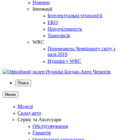
Новини
Інновації
Інтелектуальні технології
ЕКО
Продуктивність
Трансмісія
WRC
Переможець Чемпіонату світу з
ралі-2019
Hyundai у WRC
Поиск
Меню
Моделі
Склад авто
Сервіс та Аксесуари
Обслуговування
Гарантія
Оригінальні запчастини