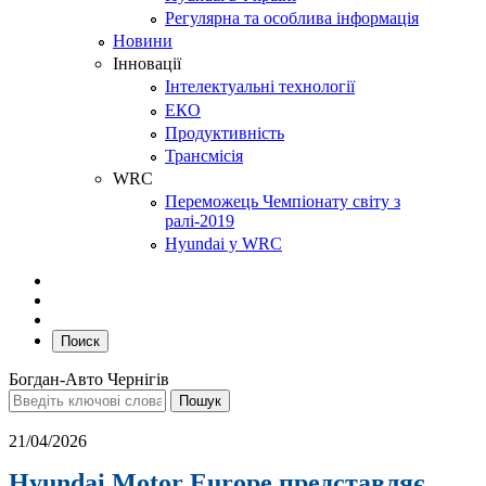
Регулярна та особлива інформація
Новини
Інновації
Інтелектуальні технології
ЕКО
Продуктивність
Трансмісія
WRC
Переможець Чемпіонату світу з
ралі-2019
Hyundai у WRC
Поиск
Богдан-Авто Чернігів
21/04/2026
Hyundai Motor Europe представляє