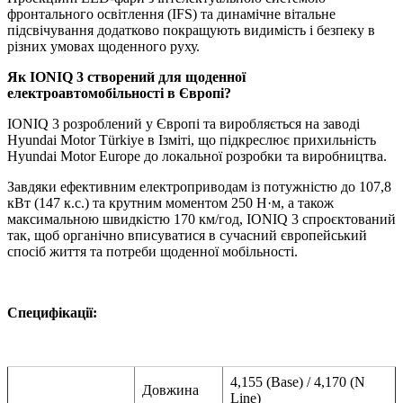
фронтального освітлення (IFS) та динамічне вітальне
підсвічування додатково покращують видимість і безпеку в
різних умовах щоденного руху.
Як
IONIQ
3 створений для щоденної
електроавтомобільності в Європі?
IONIQ 3 розроблений у Європі та виробляється на заводі
Hyundai Motor Türkiye в Ізміті, що підкреслює прихильність
Hyundai Motor Europe до локальної розробки та виробництва.
Завдяки ефективним електроприводам із потужністю до 107,8
кВт (147 к.с.) та крутним моментом 250 Н·м, а також
максимальною швидкістю 170 км/год, IONIQ 3 спроєктований
так, щоб органічно вписуватися в сучасний європейський
спосіб життя та потреби щоденної мобільності.
Специфікації:
4,155 (Base) / 4,170 (N
Довжина
Line)