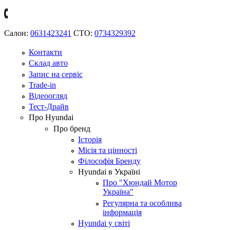
Салон:
0631423241
СТО:
0734329392
Контакти
Склад авто
Запис на сервіс
Trade-in
Відеоогляд
Тест-Драйв
Про Hyundai
Про бренд
Історія
Місія та цінності
Філософія Бренду
Hyundai в Україні
Про "Хюндай Мотор
Україна"
Регулярна та особлива
інформація
Hyundai у світі