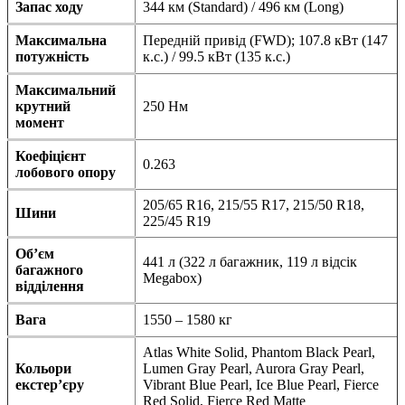
Запас ходу
344 км (Standard) / 496 км (Long)
Максимальна
Передній привід (FWD); 107.8 кВт (147
потужність
к.с.) / 99.5 кВт (135 к.с.)
Максимальний
крутний
250 Нм
момент
Коефіцієнт
0.263
лобового опору
205/65 R16, 215/55 R17, 215/50 R18,
Шини
225/45 R19
Об’єм
441 л (322 л багажник, 119 л відсік
багажного
Megabox)
відділення
Вага
1550 – 1580 кг
Atlas White Solid, Phantom Black Pearl,
Кольори
Lumen Gray Pearl, Aurora Gray Pearl,
екстер’єру
Vibrant Blue Pearl, Ice Blue Pearl, Fierce
Red Solid, Fierce Red Matte