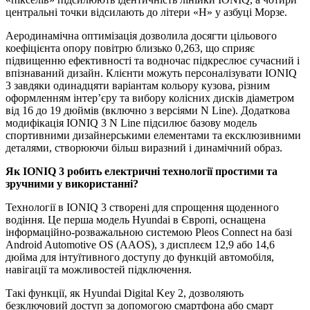
центральні точки відсилають до літери «H» у азбуці Морзе.
Аеродинамічна оптимізація дозволила досягти цільового
коефіцієнта опору повітрю близько 0,263, що сприяє
підвищенню ефективності та водночас підкреслює сучасний і
впізнаваний дизайн. Клієнти можуть персоналізувати IONIQ
3 завдяки одинадцяти варіантам кольору кузова, різним
оформленням інтер’єру та вибору колісних дисків діаметром
від 16 до 19 дюймів (включно з версіями N Line). Додаткова
модифікація IONIQ 3 N Line підсилює базову модель
спортивними дизайнерськими елементами та ексклюзивними
деталями, створюючи більш виразний і динамічний образ.
Як
IONIQ
3 робить електричні технології простими та
зручними у використанні?
Технології в IONIQ 3 створені для спрощення щоденного
водіння. Це перша модель Hyundai в Європі, оснащена
інформаційно-розважальною системою Pleos Connect на базі
Android Automotive OS (AAOS), з дисплеєм 12,9 або 14,6
дюйма для інтуїтивного доступу до функцій автомобіля,
навігації та можливостей підключення.
Такі функції, як Hyundai Digital Key 2, дозволяють
безключовий доступ за допомогою смартфона або смарт