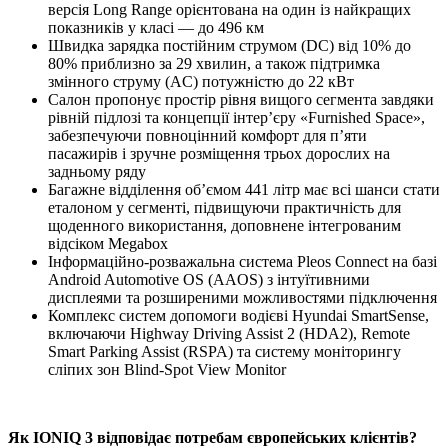
версія Long Range орієнтована на один із найкращих
показників у класі — до 496 км
Швидка зарядка постійним струмом (DC) від 10% до
80% приблизно за 29 хвилин, а також підтримка
змінного струму (AC) потужністю до 22 кВт
Салон пропонує простір рівня вищого сегмента завдяки
рівній підлозі та концепції інтер’єру «Furnished Space»,
забезпечуючи повноцінний комфорт для п’яти
пасажирів і зручне розміщення трьох дорослих на
задньому ряду
Багажне відділення об’ємом 441 літр має всі шанси стати
еталоном у сегменті, підвищуючи практичність для
щоденного використання, доповнене інтегрованим
відсіком Megabox
Інформаційно-розважальна система Pleos Connect на базі
Android Automotive OS (AAOS) з інтуїтивними
дисплеями та розширеними можливостями підключення
Комплекс систем допомоги водієві Hyundai SmartSense,
включаючи Highway Driving Assist 2 (HDA2), Remote
Smart Parking Assist (RSPA) та систему моніторингу
сліпих зон Blind-Spot View Monitor
Як IONIQ 3 відповідає потребам європейських клієнтів?