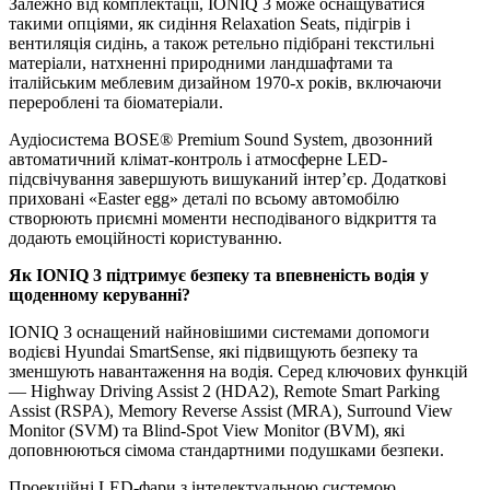
Залежно від комплектації, IONIQ 3 може оснащуватися
такими опціями, як сидіння Relaxation Seats, підігрів і
вентиляція сидінь, а також ретельно підібрані текстильні
матеріали, натхненні природними ландшафтами та
італійським меблевим дизайном 1970-х років, включаючи
перероблені та біоматеріали.
Аудіосистема BOSE® Premium Sound System, двозонний
автоматичний клімат-контроль і атмосферне LED-
підсвічування завершують вишуканий інтер’єр. Додаткові
приховані «Easter egg» деталі по всьому автомобілю
створюють приємні моменти несподіваного відкриття та
додають емоційності користуванню.
Як
IONIQ
3 підтримує безпеку та впевненість водія у
щоденному керуванні?
IONIQ 3 оснащений найновішими системами допомоги
водієві Hyundai SmartSense, які підвищують безпеку та
зменшують навантаження на водія. Серед ключових функцій
— Highway Driving Assist 2 (HDA2), Remote Smart Parking
Assist (RSPA), Memory Reverse Assist (MRA), Surround View
Monitor (SVM) та Blind-Spot View Monitor (BVM), які
доповнюються сімома стандартними подушками безпеки.
Проекційні LED-фари з інтелектуальною системою