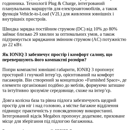
годинника. Технології Plug & Charge, інтегрований
планувальник маршрутів для електроавтомобілів, а також
функція Vehicle-to-Load (V2L) для живлення зовнішніх і
внутрішніх пристроїв.
Швидка зарядка постійним струмом (DC) від 10% до 80%
займає близько 29 хвилин за оптимальних умов, а також
підтримується заряджання змінним струмом (AC) потужністю
до 22 кВт.
Як
IONIQ
3 забезпечує простір і комфорт салону, що
перевершують його компактні розміри?
Попри компактні зовнішні габарити, IONIQ 3 пропонує
просторий і гнучкий інтер’єр, орієнтований на комфорт
пасажирів. Він створений за концепцією «Furnished Space», де
елементи організовані подібно до меблів, формуючи затишне
та інтуїтивно зрозуміле середовище, схоже на інтер’єр.
Довга колісна база та рівна підлога забезпечують щедрий
простір для ніг і над головою, а містке багажне відділення
підвищує практичність у повсякденному використанні.
Інтегрований відсік Megabox пропонує додаткове, приховане
місце для зберігання під підлогою багажника.