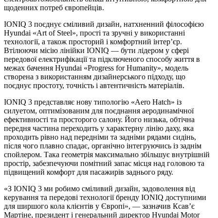
щоденних потреб європейців.
IONIQ 3 поєднує сміливий дизайн, натхненний філософією
Hyundai «Art of Steel», прості та зручні у використанні
технології, а також просторий і комфортний інтер’єр.
Втілюючи місію лінійки IONIQ — бути лідером у сфері
передової електрифікації та підключеного способу життя в
межах бачення Hyundai «Progress for Humanity», модель
створена з використанням дизайнерського підходу, що
поєднує простоту, точність і автентичність матеріалів.
IONIQ 3 представляє нову типологію «Aero Hatch» із
силуетом, оптимізованим для поєднання аеродинамічної
ефективності та просторого салону. Його низька, обтічна
передня частина переходить у характерну лінію даху, яка
проходить рівно над передніми та задніми рядами сидінь,
після чого плавно спадає, органічно інтегруючись із заднім
спойлером. Така геометрія максимально збільшує внутрішній
простір, забезпечуючи помітний запас місця над головою та
підвищений комфорт для пасажирів заднього ряду.
«З IONIQ 3 ми робимо сміливий дизайн, задоволення від
керування та передові технології бренду IONIQ доступними
для ширшого кола клієнтів у Європі», — зазначив Ксав’є
Мартіне, президент і генеральний директор Hyundai Motor