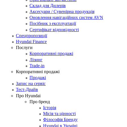
Склад для Дилерів
Аксесуари / Сувенірна продукція
Оновлення навігаційних систем AVN
Посібник з експлуатації
Сертифікат відповідності
Спецпропозиції
Hyundai Finance
Послуги
Корпоративні продажі
Лізинг
Trade-in
Корпоративні продажі
Продажі
Запис на сервіс
Тест-Драйв
Про Hyundai
Про бренд
Історія
Місія та цінності
Філософія Бренду
Hyundai в Україні