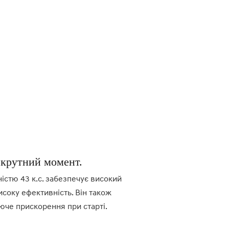
крутний момент.
істю 43 к.с. забезпечує високий
исоку ефективність. Він також
юче прискорення при старті.