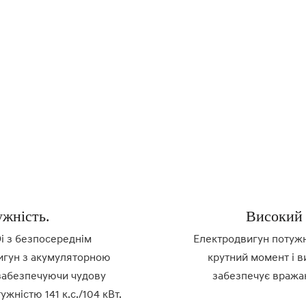
ужність.
Високий 
i з безпосереднім
Електродвигун потужн
игун з акумуляторною
крутний момент і в
забезпечуючи чудову
забезпечує вража
жністю 141 к.с./104 кВт.