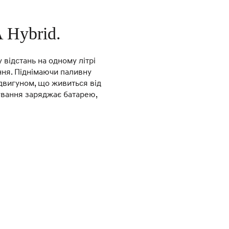
 Hybrid.
відстань на одному літрі
ння. Піднімаючи паливну
одвигуном, що живиться від
ування заряджає батарею,