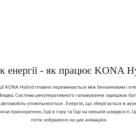
к енергії - як працює KONA Hy
ції KONA Hybrid плавно перемикається між бензиновим і еле
бидва. Система рекуперативного гальмування заряджає ба
автомобіль уповільнюється . Енергія, що зберігається в аку
чи прискоренню, їзді в гору та їзді на низькій швидкості.
потік зображено на цих анімаціях.