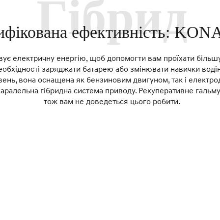
Гібрид
ифікована ефективність: KONA
ує електричну енергію, щоб допомогти вам проїхати більшу 
 необхідності заряджати батарею або змінювати навички воді
вень, вона оснащена як бензиновим двигуном, так і електр
паралельна гібридна система приводу. Рекуперативне гальм
тож вам не доведеться цього робити.