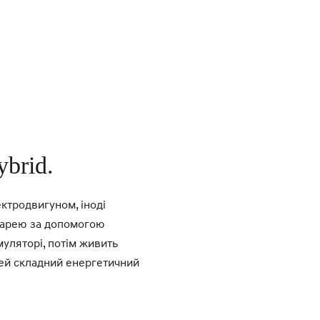
brid.
ктродвигуном, іноді
тарею за допомогою
муляторі, потім живить
 Цей складний енергетичний