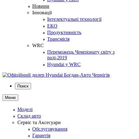
Новини
Інновації
Інтелектуальні технології
ЕКО
Продуктивність
Трансмісія
WRC
Переможець Чемпіонату світу з
ралі-2019
Hyundai у WRC
Поиск
Меню
Моделі
Склад авто
Сервіс та Аксесуари
Обслуговування
Гарантія