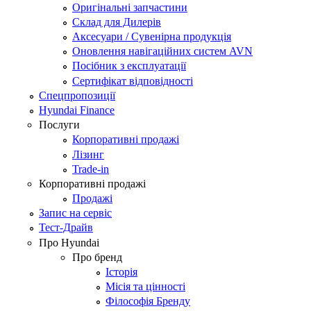
Оригінальні запчастини
Склад для Дилерів
Аксесуари / Сувенірна продукція
Оновлення навігаційних систем AVN
Посібник з експлуатації
Сертифікат відповідності
Спецпропозиції
Hyundai Finance
Послуги
Корпоративні продажі
Лізинг
Trade-in
Корпоративні продажі
Продажі
Запис на сервіс
Тест-Драйв
Про Hyundai
Про бренд
Історія
Місія та цінності
Філософія Бренду