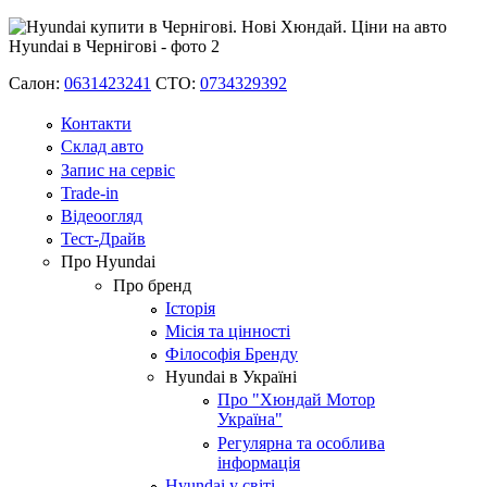
Салон:
0631423241
СТО:
0734329392
Контакти
Склад авто
Запис на сервіс
Trade-in
Відеоогляд
Тест-Драйв
Про Hyundai
Про бренд
Історія
Місія та цінності
Філософія Бренду
Hyundai в Україні
Про "Хюндай Мотор
Україна"
Регулярна та особлива
інформація
Hyundai у світі