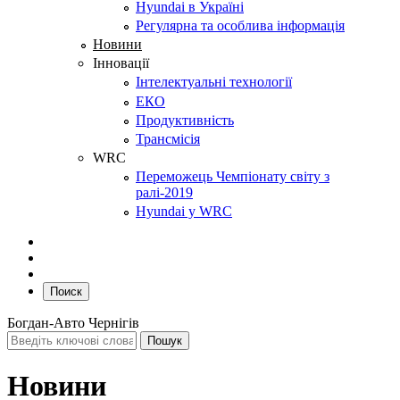
Hyundai в Україні
Регулярна та особлива інформація
Новини
Інновації
Інтелектуальні технології
ЕКО
Продуктивність
Трансмісія
WRC
Переможець Чемпіонату світу з
ралі-2019
Hyundai у WRC
Поиск
Богдан-Авто Чернігів
Новини