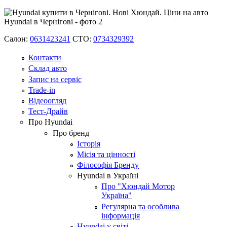
Салон:
0631423241
СТО:
0734329392
Контакти
Склад авто
Запис на сервіс
Trade-in
Відеоогляд
Тест-Драйв
Про Hyundai
Про бренд
Історія
Місія та цінності
Філософія Бренду
Hyundai в Україні
Про "Хюндай Мотор
Україна"
Регулярна та особлива
інформація
Hyundai у світі