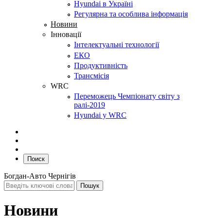
Hyundai в Україні
Регулярна та особлива інформація
Новини
Інновації
Інтелектуальні технології
ЕКО
Продуктивність
Трансмісія
WRC
Переможець Чемпіонату світу з
ралі-2019
Hyundai у WRC
Поиск
Богдан-Авто Чернігів
Новини