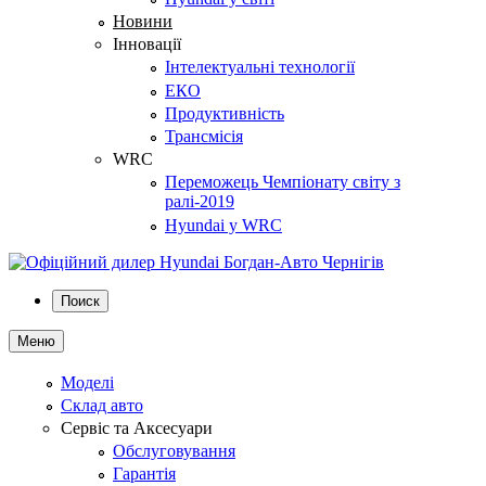
Новини
Інновації
Інтелектуальні технології
ЕКО
Продуктивність
Трансмісія
WRC
Переможець Чемпіонату світу з
ралі-2019
Hyundai у WRC
Поиск
Меню
Моделі
Склад авто
Сервіс та Аксесуари
Обслуговування
Гарантія