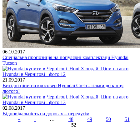
06.10.2017
Спеціальна пропозиція на популярні комплектації Hyundai
Tucson
21.09.2017
Вигідні ціни на кросовер Hyundai Creta - тільки до кінця
лютого!
02.08.2017
Відповідальність на дорогах – передусім
«
‹
…
48
49
50
51
52
Сторінки