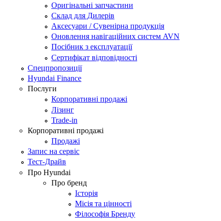
Оригінальні запчастини
Склад для Дилерів
Аксесуари / Сувенірна продукція
Оновлення навігаційних систем AVN
Посібник з експлуатації
Сертифікат відповідності
Спецпропозиції
Hyundai Finance
Послуги
Корпоративні продажі
Лізинг
Trade-in
Корпоративні продажі
Продажі
Запис на сервіс
Тест-Драйв
Про Hyundai
Про бренд
Історія
Місія та цінності
Філософія Бренду