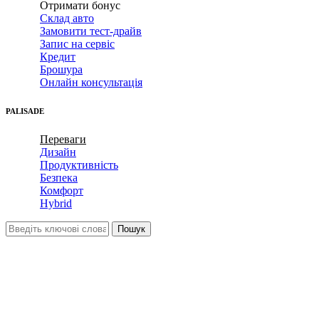
Отримати бонус
Склад авто
Замовити тест-драйв
Запис на сервіс
Кредит
Брошура
Онлайн консультація
PALISADE
Переваги
Дизайн
Продуктивність
Безпека
Комфорт
Hybrid