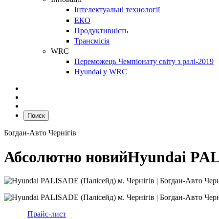
Інтелектуальні технології
ЕКО
Продуктивність
Трансмісія
WRC
Переможець Чемпіонату світу з ралі-2019
Hyundai у WRC
Поиск
Богдан-Авто Чернігів
Абсолютно новий
Hyundai PA
Прайс-лист