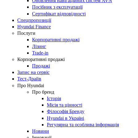
Оновлення навігаційних систем AVN
Посібник з експлуатації
Сертифікат відповідності
Спецпропозиції
Hyundai Finance
Послуги
Корпоративні продажі
Лізинг
Trade-in
Корпоративні продажі
Продажі
Запис на сервіс
Тест-Драйв
Про Hyundai
Про бренд
Історія
Місія та цінності
Філософія Бренду
Hyundai в Україні
Регулярна та особлива інформація
Новини
Інновації