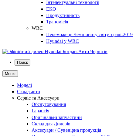
Інтелектуальні технології
ЕКО
Продуктивність
Трансмісія
WRC
Переможець Чемпіонату світу з ралі-2019
Hyundai у WRC
Поиск
Меню
Моделі
Склад авто
Сервіс та Аксесуари
Обслуговування
Гарантія
Оригінальні запчастини
Склад для Дилерів
Аксесуари / Сувенірна продукція