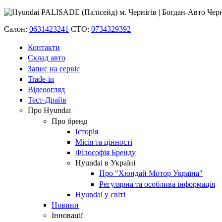
Салон:
0631423241
СТО:
0734329392
Контакти
Склад авто
Запис на сервіс
Trade-in
Відеоогляд
Тест-Драйв
Про Hyundai
Про бренд
Історія
Місія та цінності
Філософія Бренду
Hyundai в Україні
Про "Хюндай Мотор Україна"
Регулярна та особлива інформація
Hyundai у світі
Новини
Інновації